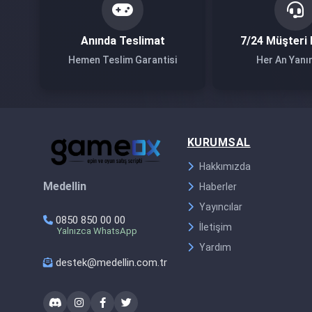
Anında Teslimat
7/24 Müşteri 
Hemen Teslim Garantisi
Her An Yanı
KURUMSAL
Hakkımızda
Medellin
Haberler
Yayıncılar
0850 850 00 00
İletişim
Yalnızca WhatsApp
Yardım
destek@medellin.com.tr