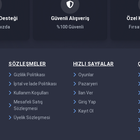
Desteği
Güvenli Alışveriş
Özel 
nızda
%100 Güvenli
Fırsa
SÖZLEŞMELER
HIZLI SAYFALAR
Gizlilik Politikası
Oyunlar
İptal ve İade Politikası
Pazaryeri
Kullanım Koşulları
İlan Ver
Mesafeli Satış
Giriş Yap
Sözleşmesi
Kayıt Ol
Üyelik Sözleşmesi