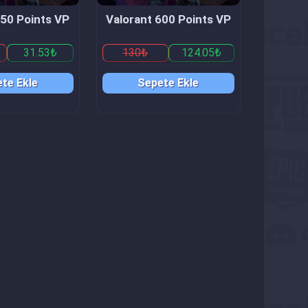
150 Points VP
Valorant 600 Points VP
31.53₺
130₺
124.05₺
te Ekle
Sepete Ekle