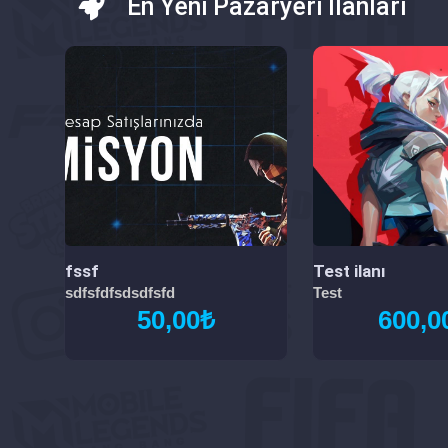
En Yeni Pazaryeri İlanları
fssf
Test ilanı
sdfsfdfsdsdfsfd
Test
50,00₺
600,0