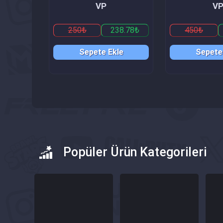
VP
V
250₺
238.78₺
450₺
Sepete Ekle
Sepete
Popüler Ürün Kategorileri