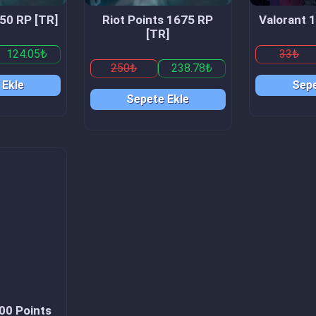
850 RP [TR]
Riot Points 1675 RP
Valorant 
[TR]
124.05₺
33₺
250₺
238.78₺
 Ekle
Sepe
Sepete Ekle
00 Points