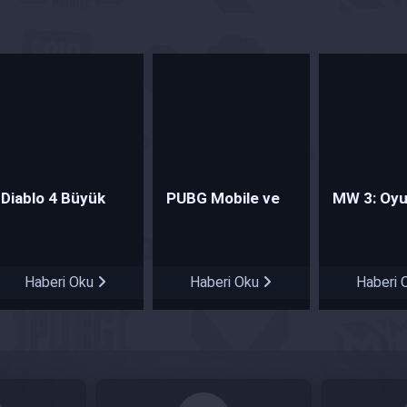
Diablo 4 Büyük
PUBG Mobile ve
MW 3: Oy
İndirim Fırsatı!
Pagani'den İş Birliği
Deneyimin
Yeniden T
Haberi Oku
Haberi Oku
Haberi 