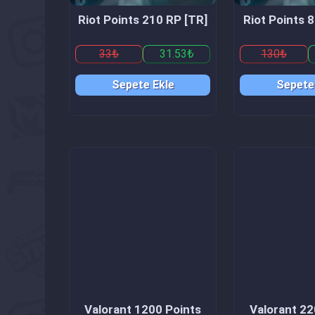
Riot Points 210 RP [TR]
Riot Points 
33₺
31.53₺
130₺
Sepete Ekle
Sepete
Valorant 1200 Points
Valorant 22