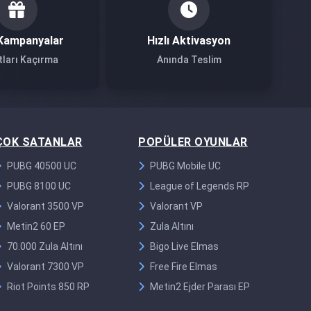
Kampanyalar
Hızlı Aktivasyon
tları Kaçırma
Anında Teslim
ÇOK SATANLAR
POPÜLER OYUNLAR
PUBG 40500 UC
PUBG Mobile UC
PUBG 8100 UC
League of Legends RP
Valorant 3500 VP
Valorant VP
Metin2 60 EP
Zula Altını
70.000 Zula Altını
Bigo Live Elmas
Valorant 7300 VP
Free Fire Elmas
Riot Points 850 RP
Metin2 Ejder Parası EP