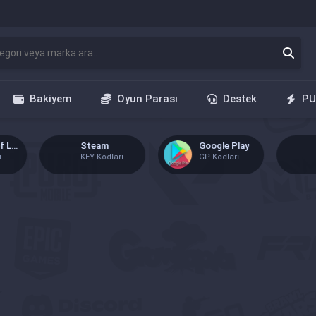
Bakiyem
Oyun Parası
Destek
PU
Steam
Google Play
Knight Online
KEY Kodları
GP Kodları
GB Kodları
Metin2
Knight Online
Point Blank
EP Kodları
GB Kodları
TG Kodları