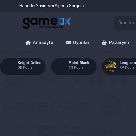
Haberler
Yayıncılar
Sipariş Sorgula
Anasayfa
Oyunlar
Pazaryeri
 Online
Point Blank
League of Legends
arı
TG Kodları
RP Kodları
Blank
Zula
Freefire
arı
ZA Kodları
Elmas Ürünleri