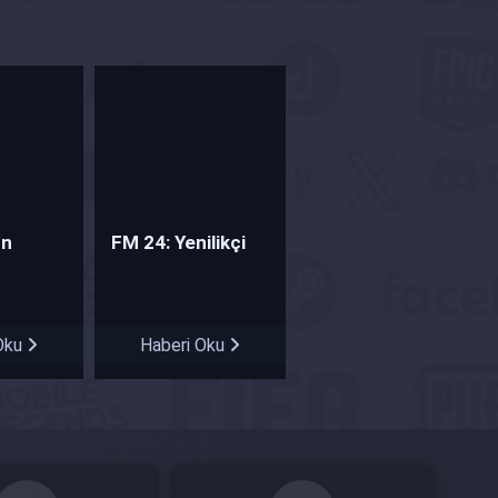
un
FM 24: Yenilikçi
i
Özellikler ve Erken
anımlıyor
Erişim Fırsatı
Oku
Haberi Oku