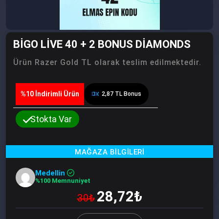
BIGO LIVE 40 + 2 BONUS DIAMONDS
Ürün Razer Gold TL olarak teslim edilmektedir.
%10 İndirimli Ürün
2,87 TL Bonus
Stokta Var
Medellin
%100 Memnuniyet
28,72₺
30₺