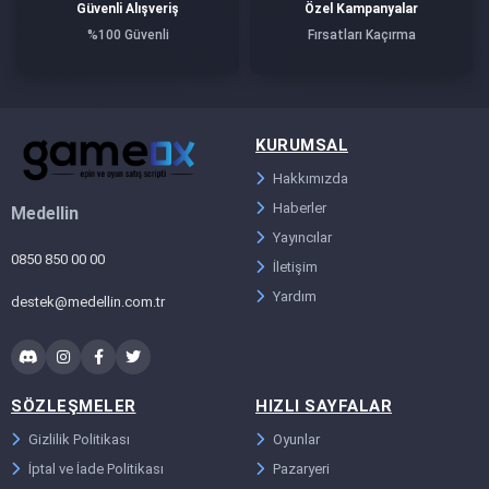
Güvenli Alışveriş
Özel Kampanyalar
%100 Güvenli
Fırsatları Kaçırma
KURUMSAL
Hakkımızda
Haberler
Medellin
Yayıncılar
0850 850 00 00
İletişim
Yardım
destek@medellin.com.tr
SÖZLEŞMELER
HIZLI SAYFALAR
Gizlilik Politikası
Oyunlar
İptal ve İade Politikası
Pazaryeri