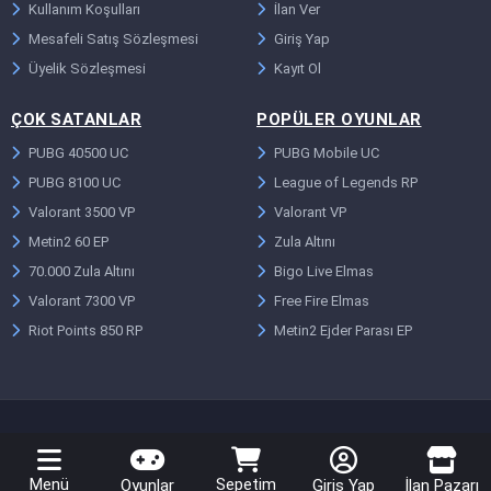
Kullanım Koşulları
İlan Ver
Mesafeli Satış Sözleşmesi
Giriş Yap
Üyelik Sözleşmesi
Kayıt Ol
ÇOK SATANLAR
POPÜLER OYUNLAR
PUBG 40500 UC
PUBG Mobile UC
PUBG 8100 UC
League of Legends RP
Valorant 3500 VP
Valorant VP
Metin2 60 EP
Zula Altını
70.000 Zula Altını
Bigo Live Elmas
Valorant 7300 VP
Free Fire Elmas
Riot Points 850 RP
Metin2 Ejder Parası EP
Menü
Sepetim
Oyunlar
Giriş Yap
İlan Pazarı